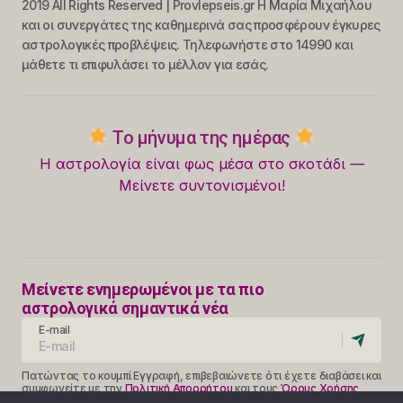
2019 All Rights Reserved | Provlepseis.gr Η Μαρία Μιχαήλου
και οι συνεργάτες της καθημερινά σας προσφέρουν έγκυρες
αστρολογικές προβλέψεις. Τηλεφωνήστε στο 14990 και
μάθετε τι επιφυλάσει το μέλλον για εσάς.
Το μήνυμα της ημέρας
Η αστρολογία είναι φως μέσα στο σκοτάδι —
Μείνετε συντονισμένοι!
Μείνετε ενημερωμένοι με τα πιο
αστρολογικά σημαντικά νέα
E-mail
Πατώντας το κουμπί Εγγραφή, επιβεβαιώνετε ότι έχετε διαβάσει και
συμφωνείτε με την
Πολιτική Απορρήτου
και τους
Όρους Χρήσης