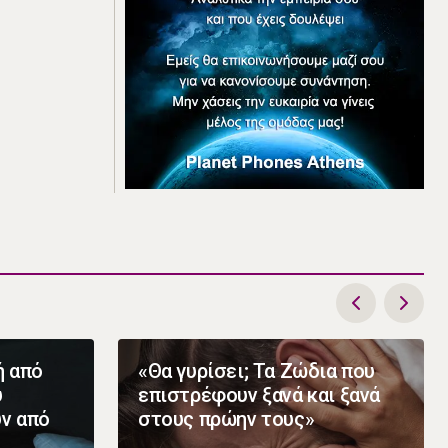
ή από
«Θα γυρίσει; Τα Ζώδια που
υ
επιστρέφουν ξανά και ξανά
υν από
στους πρώην τους»