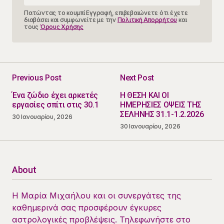
Πατώντας το κουμπί Εγγραφή, επιβεβαιώνετε ότι έχετε
διαβάσει και συμφωνείτε με την
Πολιτική Απορρήτου
και
τους
Όρους Χρήσης
Previous Post
Next Post
Ένα ζώδιο έχει αρκετές
Η ΘΕΣΗ ΚΑΙ ΟΙ
εργασίες σπίτι στις 30.1
ΗΜΕΡΗΣΙΕΣ ΟΨΕΙΣ ΤΗΣ
ΣΕΛΗΝΗΣ 31.1-1.2.2026
30 Ιανουαρίου, 2026
30 Ιανουαρίου, 2026
About
Η Μαρία Μιχαήλου και οι συνεργάτες της
καθημερινά σας προσφέρουν έγκυρες
αστρολογικές προβλέψεις. Τηλεφωνήστε στο