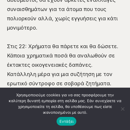
συναισθημάτων για τα άτομα που τους
πολιορκούν αλλά, χωρίς εγγυήσεις για κάτι
μονιμότερο.
Στις 22: Χρήματα θα πάρετε και θα δώσετε.
Κάποια χρηματικά ποσά θα αναλωθούν σε
έκτακτες οικογενειακές δαπάνες.
Κατάλληλη μέρα για μια συζήτηση με τον
ερωτικό σύντροφο σε σοβαρά ζητήματα.
Είστε και οι δύο διατεθειμένοι να
Χρησιμοποιούμε cookies για να σας προσφέρουμε την
καλύτερη δυνατή εμπειρία στη σελίδα μας. Εάν συνεχίσετε να
ξεπεράσετε τα προβλήματα.
χρησιμοποιείτε τη σελίδα, θα υποθέσουμε πως είστε
ικανοποιημένοι με αυτό.
Κλήση 14990
Στις 23: Οι πλανητικές θέσεις, φαίνεται να
Εντάξει
σας δημιουργούν προβλήματα αισθηματικής