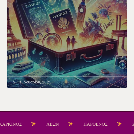
9 Φεβρουαρίου, 2025
ΟΣ
ΛΕΩΝ
ΠΑΡΘΕΝΟΣ
ΖΥΓΟΣ