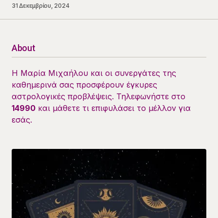
31 Δεκεμβρίου, 2024
About
Η Μαρία Μιχαήλου και οι συνεργάτες της
καθημερινά σας προσφέρουν έγκυρες
αστρολογικές προβλέψεις. Τηλεφωνήστε στο
14990
και μάθετε τι επιφυλάσει το μέλλον για
εσάς.