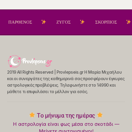
ΝΟΣ
ΖΥΓΟΣ
ΣΚΟΡΠΙΟΣ
ΤΟΞΟΤ
2019 All Rights Reserved | Provlepseis.gr Η Μαρία Μιχαήλου
και οι συνεργάτες της καθημερινά σας προσφέρουν έγκυρες
αστρολογικές προβλέψεις. Τηλεφωνήστε στο 14990 και
μάθετε τι επιφυλάσει το μέλλον για εσάς.
Το μήνυμα της ημέρας
Η αστρολογία είναι φως μέσα στο σκοτάδι —
Μείνετε συντονισμένοι!