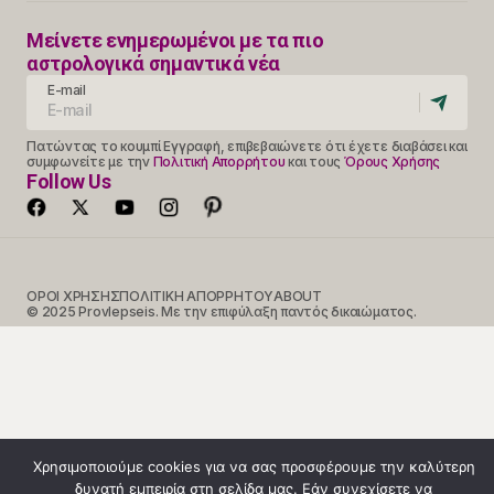
Μείνετε ενημερωμένοι με τα πιο
αστρολογικά σημαντικά νέα
E-mail
Πατώντας το κουμπί Εγγραφή, επιβεβαιώνετε ότι έχετε διαβάσει και
συμφωνείτε με την
Πολιτική Απορρήτου
και τους
Όρους Χρήσης
Follow Us
ΟΡΟΙ ΧΡΗΣΗΣ
ΠΟΛΙΤΙΚΗ ΑΠΟΡΡΗΤΟΥ
ABOUT
© 2025 Provlepseis. Με την επιφύλαξη παντός δικαιώματος.
Χρησιμοποιούμε cookies για να σας προσφέρουμε την καλύτερη
δυνατή εμπειρία στη σελίδα μας. Εάν συνεχίσετε να