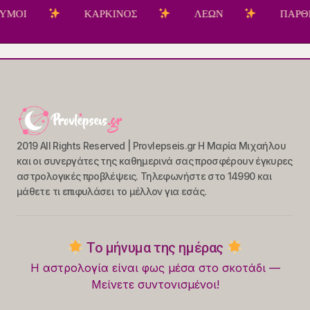
Ι
ΚΑΡΚΙΝΟΣ
ΛΕΩΝ
ΠΑΡΘΕΝΟΣ
2019 All Rights Reserved | Provlepseis.gr Η Μαρία Μιχαήλου
και οι συνεργάτες της καθημερινά σας προσφέρουν έγκυρες
αστρολογικές προβλέψεις. Τηλεφωνήστε στο 14990 και
μάθετε τι επιφυλάσει το μέλλον για εσάς.
Το μήνυμα της ημέρας
Η αστρολογία είναι φως μέσα στο σκοτάδι —
Μείνετε συντονισμένοι!