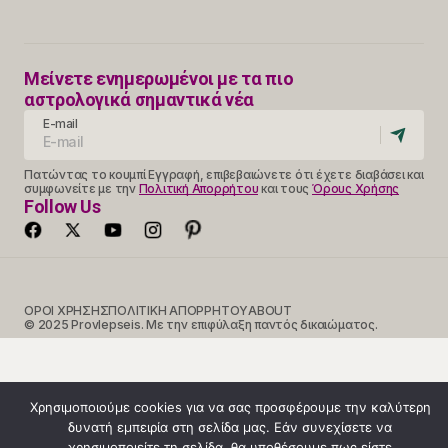
Μείνετε ενημερωμένοι με τα πιο
αστρολογικά σημαντικά νέα
E-mail
Πατώντας το κουμπί Εγγραφή, επιβεβαιώνετε ότι έχετε διαβάσει και
συμφωνείτε με την
Πολιτική Απορρήτου
και τους
Όρους Χρήσης
Follow Us
ΟΡΟΙ ΧΡΗΣΗΣ
ΠΟΛΙΤΙΚΗ ΑΠΟΡΡΗΤΟΥ
ABOUT
© 2025 Provlepseis. Με την επιφύλαξη παντός δικαιώματος.
Χρησιμοποιούμε cookies για να σας προσφέρουμε την καλύτερη
δυνατή εμπειρία στη σελίδα μας. Εάν συνεχίσετε να
χρησιμοποιείτε τη σελίδα, θα υποθέσουμε πως είστε