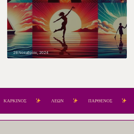
28 Νοεμβρίου, 2024
ΚΙΝΟΣ
ΛΕΩΝ
ΠΑΡΘΕΝΟΣ
ΖΥΓΟ