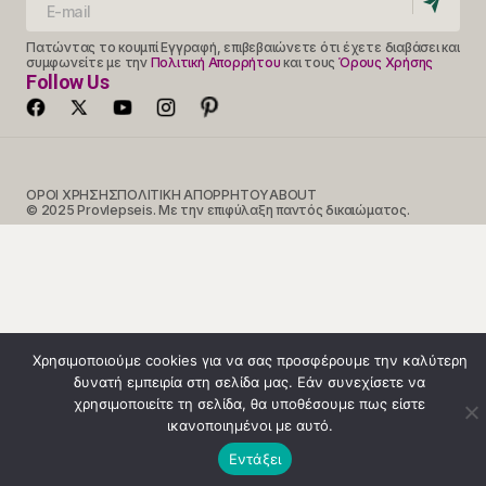
Πατώντας το κουμπί Εγγραφή, επιβεβαιώνετε ότι έχετε διαβάσει και
συμφωνείτε με την
Πολιτική Απορρήτου
και τους
Όρους Χρήσης
Follow Us
ΟΡΟΙ ΧΡΗΣΗΣ
ΠΟΛΙΤΙΚΗ ΑΠΟΡΡΗΤΟΥ
ABOUT
© 2025 Provlepseis. Με την επιφύλαξη παντός δικαιώματος.
Χρησιμοποιούμε cookies για να σας προσφέρουμε την καλύτερη
δυνατή εμπειρία στη σελίδα μας. Εάν συνεχίσετε να
χρησιμοποιείτε τη σελίδα, θα υποθέσουμε πως είστε
ικανοποιημένοι με αυτό.
Κλήση 14990
Εντάξει