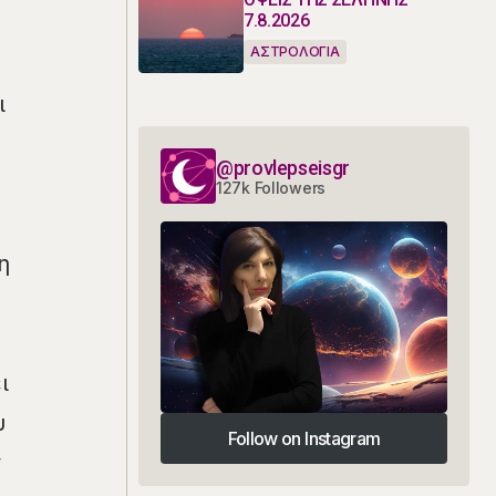
7.8.2026
ΑΣΤΡΟΛΟΓΙΑ
ι
@provlepseisgr
127k Followers
η
ι
υ
Follow on Instagram
ν
Follow on Instagram