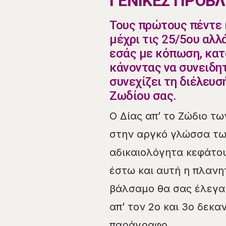
ΓΕΝΙΚΕΣ ΠΡΟΒΛ
Τους πρώτους πέντε 
μέχρι τις 25/5ου αλλ
εσάς με κόπωση, κατ
κάνοντας να συνειδ
συνεχίζει τη διέλευσ
Ζωδίου σας.
Ο Δίας απ’ το Ζώδιο τω
στην αργκό γλώσσα τω
αδικαιολόγητα κεφάτου
έστω και αυτή η πλανητ
βάλσαμο θα σας έλεγα 
απ’ τον 2ο και 3ο δεκ
παράγραφο.