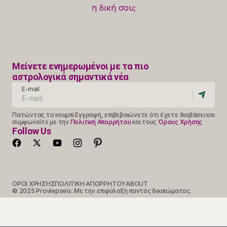
η δική σου;
Μείνετε ενημερωμένοι με τα πιο
αστρολογικά σημαντικά νέα
E-mail
Πατώντας το κουμπί Εγγραφή, επιβεβαιώνετε ότι έχετε διαβάσει και
συμφωνείτε με την
Πολιτική Απορρήτου
και τους
Όρους Χρήσης
Follow Us
ΟΡΟΙ ΧΡΗΣΗΣ
ΠΟΛΙΤΙΚΗ ΑΠΟΡΡΗΤΟΥ
ABOUT
© 2025 Provlepseis. Με την επιφύλαξη παντός δικαιώματος.