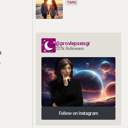
ΤΑΡΩ
@provlepseisgr
127k Followers
α
ό
Follow on Instagram
Follow on Instagram