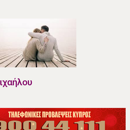
Μιχαήλου