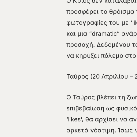
Ο Κριός δεν καταλαβαίν
προσφέρει το θρόισμα τ
φωτογραφίες του με ‘li
και μια “dramatic” ανά
προσοχή. Δεδομένου το
να κηρύξει πόλεμο στ
Ταύρος (20 Απριλίου – 
Ο Ταύρος βλέπει τη ζωή
επιβεβαίωση ως φυσικό
‘likes’, θα αρχίσει να
αρκετά νόστιμη. Ίσως ν