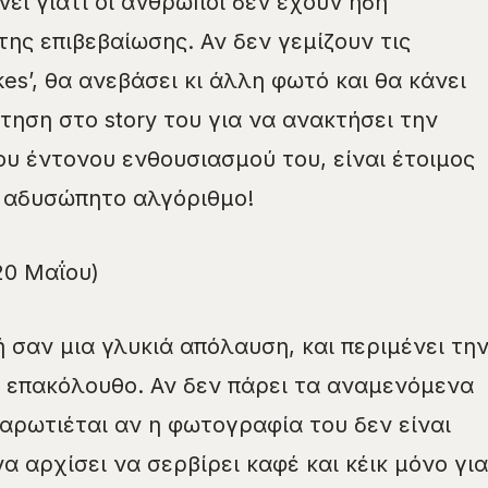
ει γιατί οι άνθρωποι δεν έχουν ήδη
ης επιβεβαίωσης. Αν δεν γεμίζουν τις
kes’, θα ανεβάσει κι άλλη φωτό και θα κάνει
ρτηση στο story του για να ανακτήσει την
υ έντονου ενθουσιασμού του, είναι έτοιμος
ο αδυσώπητο αλγόριθμο!
20 Μαΐου)
 σαν μια γλυκιά απόλαυση, και περιμένει τη
 επακόλουθο. Αν δεν πάρει τα αναμενόμενα
 αναρωτιέται αν η φωτογραφία του δεν είναι
α αρχίσει να σερβίρει καφέ και κέικ μόνο για