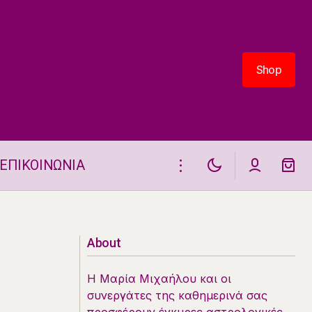
Shop
Shop
ΕΠΙΚΟΙΝΩΝΙΑ
Πώς Τα Ζώδια Επηρεάζουν Την
Εργασιακή Σου Απόδοση: Ανακάλυψε
Πώς Να Αξιοποιήσεις Τις Ικανότητές
Σου
About
Η Μαρία Μιχαήλου και οι
συνεργάτες της καθημερινά σας