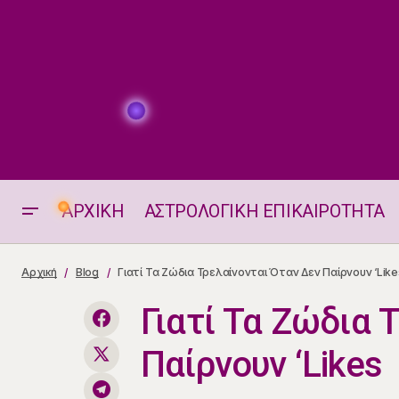
ΑΡΧΙΚΗ
ΑΣΤΡΟΛΟΓΙΚΗ ΕΠΙΚΑΙΡΟΤΗΤΑ
Πώς Κάθε Ζώδιο "Δουλεύει" (ή και
Αρχική
Blog
Γιατί Τα Ζώδια Τρελαίνονται Όταν Δεν Παίρνουν ‘Like
Όχι) στο Δημόσιο με Χιουμοριστική
Διάθεση
Γιατί Τα Ζώδια 
Παίρνουν ‘Likes