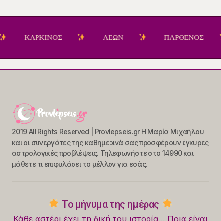
ΑΡΚΙΝΟΣ
ΛΕΩΝ
ΠΑΡΘΕΝΟΣ
Ζ
2019 All Rights Reserved | Provlepseis.gr Η Μαρία Μιχαήλου
και οι συνεργάτες της καθημερινά σας προσφέρουν έγκυρες
αστρολογικές προβλέψεις. Τηλεφωνήστε στο 14990 και
μάθετε τι επιφυλάσει το μέλλον για εσάς.
Το μήνυμα της ημέρας
Κάθε αστέρι έχει τη δική του ιστορία... Ποια είναι