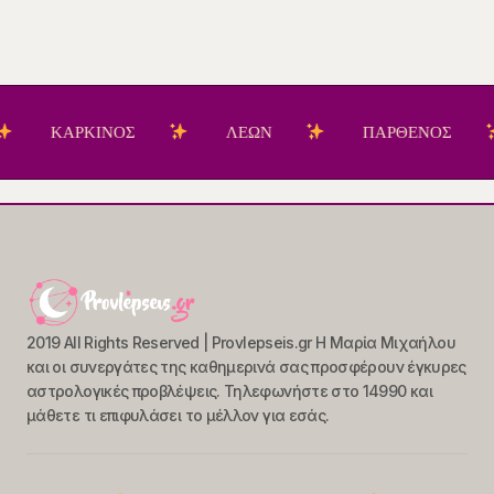
ΑΡΚΙΝΟΣ
ΛΕΩΝ
ΠΑΡΘΕΝΟΣ
Ζ
2019 All Rights Reserved | Provlepseis.gr Η Μαρία Μιχαήλου
και οι συνεργάτες της καθημερινά σας προσφέρουν έγκυρες
αστρολογικές προβλέψεις. Τηλεφωνήστε στο 14990 και
μάθετε τι επιφυλάσει το μέλλον για εσάς.