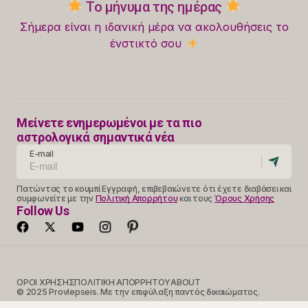
Το μήνυμα της ημέρας
Σήμερα είναι η ιδανική μέρα να ακολουθήσεις το
ένστικτό σου
Μείνετε ενημερωμένοι με τα πιο
αστρολογικά σημαντικά νέα
E-mail
Πατώντας το κουμπί Εγγραφή, επιβεβαιώνετε ότι έχετε διαβάσει και
συμφωνείτε με την
Πολιτική Απορρήτου
και τους
Όρους Χρήσης
Follow Us
ΟΡΟΙ ΧΡΗΣΗΣ
ΠΟΛΙΤΙΚΗ ΑΠΟΡΡΗΤΟΥ
ABOUT
© 2025 Provlepseis. Με την επιφύλαξη παντός δικαιώματος.