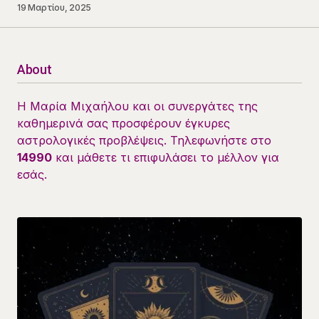
19 Μαρτίου, 2025
About
Η Μαρία Μιχαήλου και οι συνεργάτες της
καθημερινά σας προσφέρουν έγκυρες
αστρολογικές προβλέψεις. Τηλεφωνήστε στο
14990
και μάθετε τι επιφυλάσει το μέλλον για
εσάς.