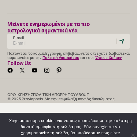
Μείνετε ενημερωμένοι με τα πιο
αστρολογικά σημαντικά νέα
E-mail
Πατώντας το κουμπί Εγγραφή, επιβεβαιώνετε ότι έχετε διαβάσει και
συμφωνείτε με την
Πολιτική Απορρήτου
και τους
Όρους Χρήσης
Follow Us
ΟΡΟΙ ΧΡΗΣΗΣ
ΠΟΛΙΤΙΚΗ ΑΠΟΡΡΗΤΟΥ
ABOUT
© 2025 Provlepseis. Με την επιφύλαξη παντός δικαιώματος.
Χρησιμοποιούμε cookies για να σας προσφέρουμε την καλύτερη
δυνατή εμπειρία στη σελίδα μας. Εάν συνεχίσετε να
χρησιμοποιείτε τη σελίδα, θα υποθέσουμε πως είστε